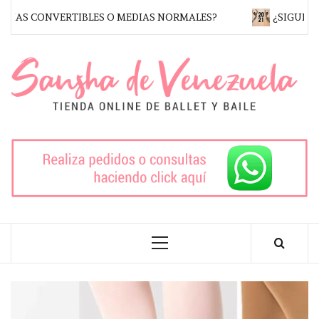
Saltar
IAS CONVERTIBLES O MEDIAS NORMALES?
¿SIGUEN TR
al
contenido
S
V
TIENDA DE BALLET ONLINE
Menú
principal